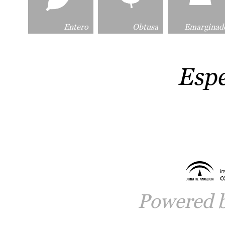
Entero
Obtusa
Emarginad
Esp
Powered 