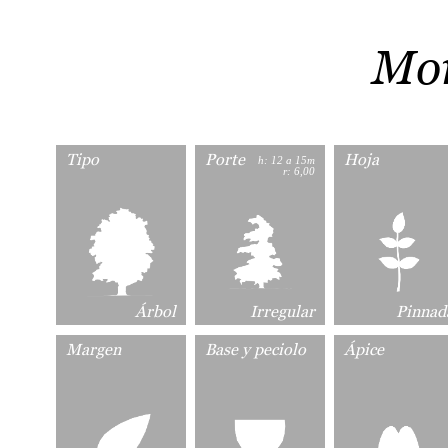
Mor
Tipo
Porte
Hoja
h: 12 a 15m
r: 6,00
Árbol
Irregular
Pinnad
Margen
Base y peciolo
Ápice