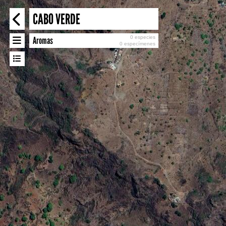
CABO VERDE
0 especies
Aromas
0 especímenes